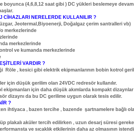
boyunca (4,6,8,12 saat gibi ) DC yükleri beslemeye devam 
aşlar.
J CİHAZLARI NERELERDE KULLANILIR ?
Rüzgar, Jeotermal,Biyoenerji, Doğalgaz çerim santralleri vb)
afo merkezlerinde
zlerinde
anda merkezlerinde
n kontrol ve kumanda merkezlerinde
e
 ÇEŞİTLERİ VARDIR ?
Röle , kesici gibi elektrik ekipmanlarının bobin kotrol gerilim
r için düşük gerilim olan 24VDC redresör kullanılır.
 ekipmanları için daha düşük akımlarda kompakt dizaynla
ör dizaynı da bu DC gerilime uygun olarak tesis edilir.
İR ?
azen ihtiyaca , bazen tercihe , bazende şartnamelere bağlı 
üp plakalı aküler tercih edilirken , uzun desarj süresi gere
erformansta ve sıcaklık etkilerinin daha az olmasının istendi