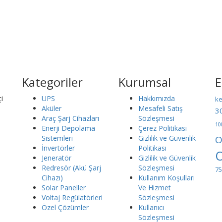
veriş yapın.
me platformu ile ödeme yapın.
Kategoriler
Kurumsal
E
i
UPS
Hakkımızda
ke
Aküler
Mesafeli Satış
3
Araç Şarj Cihazları
Sözleşmesi
10
Enerji Depolama
Çerez Politikası
Sistemleri
Gizlilik ve Güvenlik
O
İnvertörler
Politikası
O
Jeneratör
Gizlilik ve Güvenlik
Redresör (Akü Şarj
Sözleşmesi
75
Cihazı)
Kullanım Koşulları
Solar Paneller
Ve Hizmet
Voltaj Regülatörleri
Sözleşmesi
Özel Çözümler
Kullanıcı
Sözleşmesi