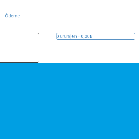
Ödeme
m
0
ürün(ler)
- 0,00₺