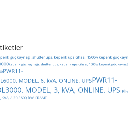
tiketler
penk güç kaynağı, shutter ups, kepenk ups cihazı, 1500w kepenk güç kayna
0000
kepenk güç kaynağı, shutter ups, kepenk ups cihazı, 1500w kepenk güç kaynağı
PWR11-
00
PWR11-
L6000, MODEL, 6, kVA, ONLINE, UPS
L3000, MODEL, 3, kVA, ONLINE, UPS
TRİF
, KVA, /, 30-3600, kW, FRAME