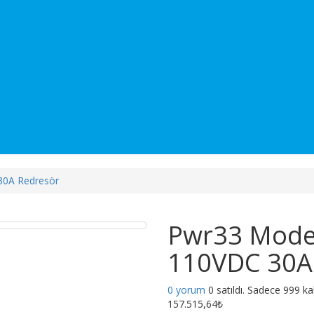
30A Redresör
Pwr33 Mode
110VDC 30A
0 yorum
0 satıldı. Sadece 999 ka
157.515,64₺