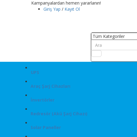
Kampanyalardan hemen yararlanın!
Giriş Yap
/
Kayıt Ol
UPS
Araç Şarj Cihazları
İnvertörler
Redresör (Akü Şarj Cihazı)
Solar Paneller