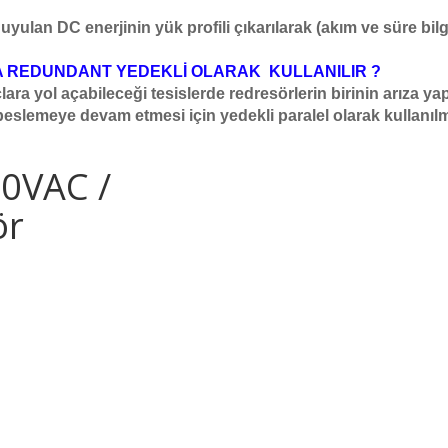
uyulan DC enerjinin yük profili çıkarılarak (akım ve süre bi
REDUNDANT YEDEKLİ OLARAK KULLANILIR ?
nuçlara yol açabileceği tesislerde redresörlerin birinin arız
z beslemeye devam etmesi için yedekli paralel olarak kullanılm
0VAC /
ör
e ulaşın.