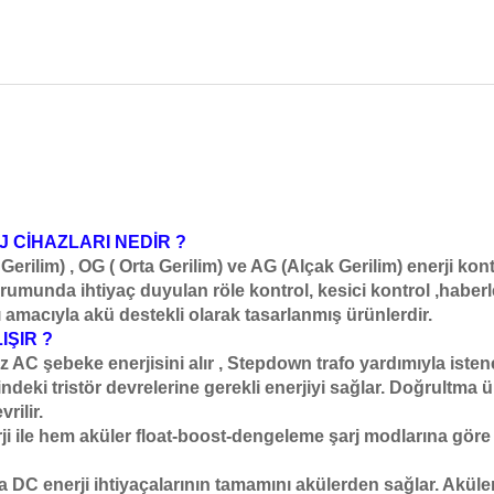
 CİHAZLARI NEDİR ?
rilim) , OG ( Orta Gerilim) ve AG (Alçak Gerilim) enerji kon
urumunda ihtiyaç duyulan röle kontrol, kesici kontrol ,haber
ı amacıyla akü destekli olarak tasarlanmış ürünlerdir.
ŞIR ?
z AC şebeke enerjisini alır , Stepdown trafo yardımıyla iste
eki tristör devrelerine gerekli enerjiyi sağlar. Doğrultma ü
rilir.
ji ile hem aküler float-boost-dengeleme şarj modlarına göre
 DC enerji ihtiyaçalarının tamamını akülerden sağlar. Akül