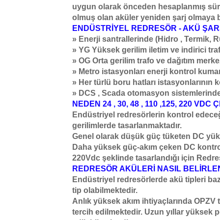
uygun olarak önceden hesaplanmış süre 
olmuş olan aküler yeniden şarj olmaya b
ENDÜSTRİYEL REDRESÖR - AKÜ ŞAR
» Enerji santrallerinde (Hidro , Termik, 
» YG Yüksek gerilim iletim ve indirici tr
» OG Orta gerilim trafo ve dağıtım merke
» Metro istasyonları enerji kontrol kum
» Her türlü boru hatları istasyonlarını
» DCS , Scada otomasyon sistemlerind
NEDEN 24 , 30, 48 , 110 ,125, 220 VDC
Endüstriyel redresörlerin kontrol edeceği 
gerilimlerde tasarlanmaktadır.
Genel olarak düşük güç tüketen DC yükle
Daha yüksek güç-akım çeken DC kontrol
220Vdc şeklinde tasarlandığı için Redres
REDRESÖR AKÜLERİ NASIL BELİRLEN
Endüstriyel redresörlerde akü tipleri b
tip olabilmektedir.
Anlık yüksek akım ihtiyaçlarında OPZV t
tercih edilmektedir. Uzun yıllar yüksek p