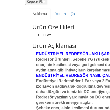
Sepete Ekle
Açıklama
Yorumlar (0)
Ürün Özellikleri
3 Faz
Ürün Açıklaması
ENDÜSTRİYEL REDRESÖR - AKÜ ŞARJ
Redresör Ürünleri , Şebeke YG (Yüksek Ge
enerjinin kesilmesi veya geri gelmesi d
aydınlatma gibi ihtiyaçların karşılanmas
ENDÜSTRİYEL REDRESÖR NASIL ÇALI
Endüstriyel Redresörler 1 Faz veya 3 Fa
izolasyon sağlayarak doğrultma devresind
daha düzgün ve temiz bir DC enerjiye çev
Redresör yazılımı yardımıyla bu DC ener
gereken sürekli enerjiyi sağlar.
Şebeke enerjisinin kesilmesi durumunda