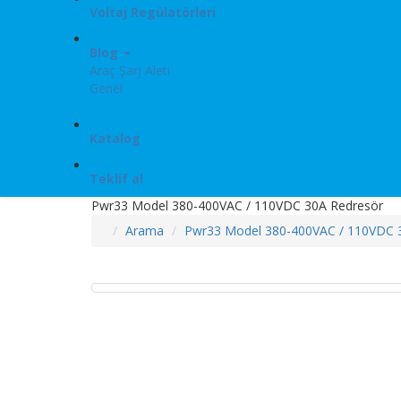
Voltaj Regülatörleri
Blog
Araç Şarj Aleti
Genel
Katalog
Teklif al
Pwr33 Model 380-400VAC / 110VDC 30A Redresör
Arama
Pwr33 Model 380-400VAC / 110VDC 