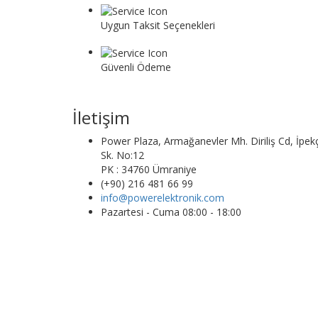
Uygun Taksit Seçenekleri
Vade farksız taksit seçeneği ile dilediğiniz gibi alış
Güvenli Ödeme
Banka veya kredi kartı veya başka bir güvenli öde
İletişim
Power Plaza, Armağanevler Mh. Diriliş Cd, İpekç
Sk. No:12
PK : 34760 Ümraniye
(+90) 216 481 66 99
info@powerelektronik.com
Pazartesi - Cuma 08:00 - 18:00