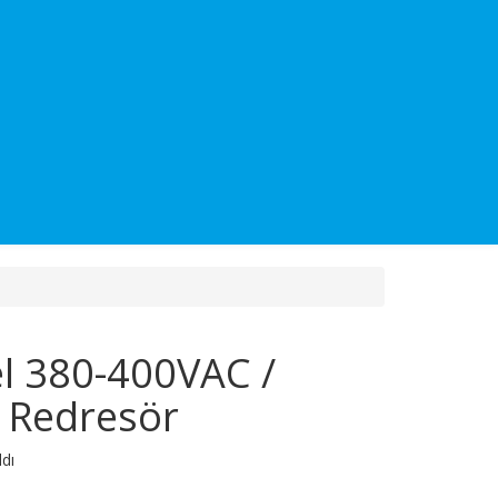
l 380-400VAC /
 Redresör
ldı