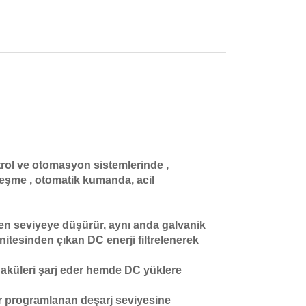
trol ve otomasyon sistemlerinde ,
leşme , otomatik kumanda, acil
nen seviyeye düşürür, aynı anda galvanik
nitesinden çıkan DC enerji filtrelenerek
 aküleri şarj eder hemde DC yüklere
er programlanan deşarj seviyesine