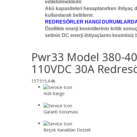
edilebilmektedir.
Akü kapasiteleri hesaplanırken ihtiyaç d
kullanılarak belirlenir.
REDRESÖRLER HANGİ DURUMLARDA 
Özellikle enerji kesintilerinin kritik so
setinin DC enerji ihtiyaçlarını kesintisi
Pwr33 Model 380-40
110VDC 30A Redres
157.515,64₺
Hızlı Kargo
Tüm siparişler 1 iş gününde gönderilir.
Garanti Koruması
Tüm ürünler garanti hizmeti kapsamındadır.
Birçok Kanaldan Destek
E-posta veya telefon müşteri hizmetleri yoluyla biz