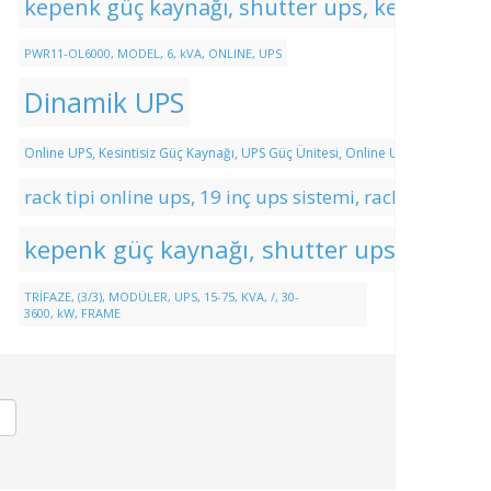
kepenk güç kaynağı, shutter ups, kepenk ups 
PWR11-OL6000, MODEL, 6, kVA, ONLINE, UPS
Dinamik UPS
Online UPS, Kesintisiz Güç Kaynağı, UPS Güç Ünitesi, Online UPS Fiyatları, A
rack tipi online ups, 19 inç ups sistemi, rack mount k
kepenk güç kaynağı, shutter ups, kepenk
TRİFAZE, (3/3), MODÜLER, UPS, 15-75, KVA, /, 30-
3600, kW, FRAME