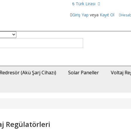
₺ Türk Lirası
Giriş Yap
veya
Kayıt Ol
Hesa
Redresör (Akü Şarj Cihazı)
Solar Paneller
Voltaj Re
aj Regülatörleri