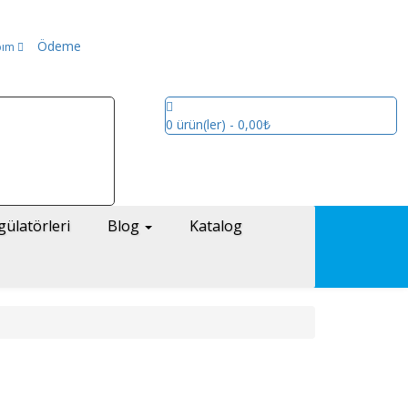
Ödeme
bım
0
ürün(ler)
- 0,00₺
gülatörleri
Blog
Katalog