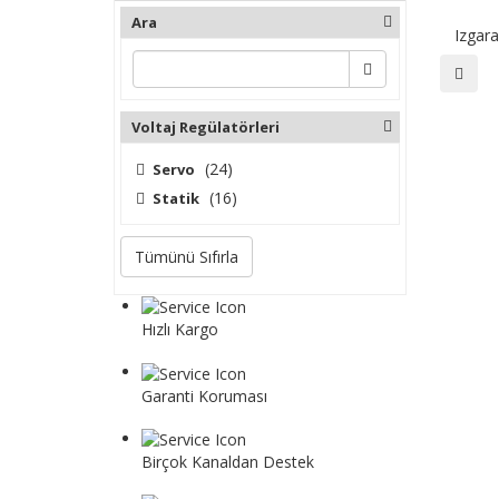
Ara
Izgar
Voltaj Regülatörleri
(24)
Servo
(16)
Statik
Tümünü Sıfırla
Hızlı Kargo
Tüm siparişler 1 iş gününde gönderilir.
Garanti Koruması
Tüm ürünler garanti hizmeti kapsamındadır.
Birçok Kanaldan Destek
E-posta veya telefon müşteri hizmetleri yoluyla bize u