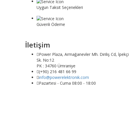
Uygun Taksit Seçenekleri
Vade farksız taksit seçeneği ile dilediğiniz gibi alışver
Güvenli Ödeme
Banka veya kredi kartı veya başka bir güvenli ödeme
İletişim
Power Plaza, Armağanevler Mh. Diriliş Cd, İpekçi
Sk. No:12
PK : 34760 Ümraniye
(+90) 216 481 66 99
info@powerelektronik.com
Pazartesi - Cuma 08:00 - 18:00