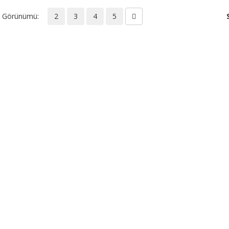
a Görünümü:
2
3
4
5
laşın.