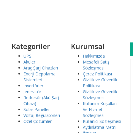
iş yapın.
 platformu ile ödeme yapın.
Kategoriler
Kurumsal
UPS
Hakkımızda
Aküler
Mesafeli Satış
Araç Şarj Cihazları
Sözleşmesi
Enerji Depolama
Çerez Politikası
Sistemleri
Gizlilik ve Güvenlik
İnvertörler
Politikası
Jeneratör
Gizlilik ve Güvenlik
Redresör (Akü Şarj
Sözleşmesi
Cihazı)
Kullanım Koşulları
Solar Paneller
Ve Hizmet
Voltaj Regülatörleri
Sözleşmesi
Özel Çözümler
Kullanıcı Sözleşmesi
Aydınlatma Metni