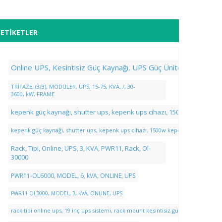
ETIKETLER
Online UPS, Kesintisiz Güç Kaynağı, UPS Güç Ünitesi, Online UP
TRİFAZE, (3/3), MODÜLER, UPS, 15-75, KVA, /, 30-
3600, kW, FRAME
kepenk güç kaynağı, shutter ups, kepenk ups cihazı, 1500w kepenk güç
kepenk güç kaynağı, shutter ups, kepenk ups cihazı, 1500w kepenk güç kaynağı,
Rack, Tipi, Online, UPS, 3, KVA, PWR11, Rack, Ol-
30000
PWR11-OL6000, MODEL, 6, kVA, ONLINE, UPS
PWR11-OL3000, MODEL, 3, kVA, ONLINE, UPS
rack tipi online ups, 19 inç ups sistemi, rack mount kesintisiz güç kaynağı, ver