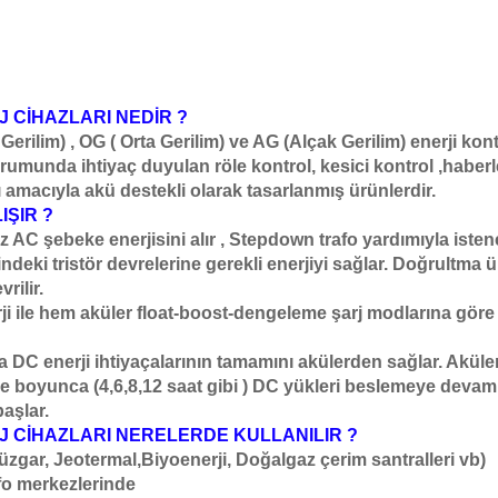
 CİHAZLARI NEDİR ?
rilim) , OG ( Orta Gerilim) ve AG (Alçak Gerilim) enerji kon
urumunda ihtiyaç duyulan röle kontrol, kesici kontrol ,haber
ı amacıyla akü destekli olarak tasarlanmış ürünlerdir.
ŞIR ?
z AC şebeke enerjisini alır , Stepdown trafo yardımıyla iste
eki tristör devrelerine gerekli enerjiyi sağlar. Doğrultma ü
rilir.
ji ile hem aküler float-boost-dengeleme şarj modlarına göre
 DC enerji ihtiyaçalarının tamamını akülerden sağlar. Akül
boyunca (4,6,8,12 saat gibi ) DC yükleri beslemeye devam 
aşlar.
J CİHAZLARI NERELERDE KULLANILIR ?
Rüzgar, Jeotermal,Biyoenerji, Doğalgaz çerim santralleri vb)
afo merkezlerinde