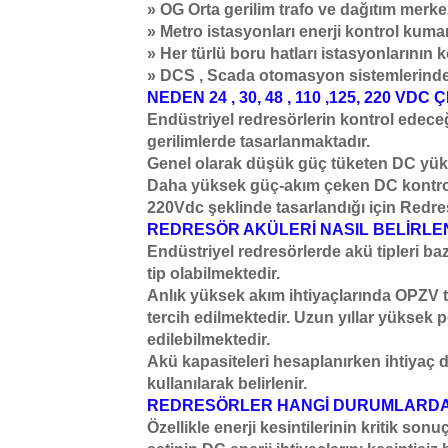
» OG Orta gerilim trafo ve dağıtım merke
» Metro istasyonları enerji kontrol kum
» Her türlü boru hatları istasyonlarını
» DCS , Scada otomasyon sistemlerind
NEDEN 24 , 30, 48 , 110 ,125, 220 VDC
Endüstriyel redresörlerin kontrol edeceği 
gerilimlerde tasarlanmaktadır.
Genel olarak düşük güç tüketen DC yükle
Daha yüksek güç-akım çeken DC kontrol
220Vdc şeklinde tasarlandığı için Redres
REDRESÖR AKÜLERİ NASIL BELİRLEN
Endüstriyel redresörlerde akü tipleri b
tip olabilmektedir.
Anlık yüksek akım ihtiyaçlarında OPZV t
tercih edilmektedir. Uzun yıllar yüksek p
edilebilmektedir.
Akü kapasiteleri hesaplanırken ihtiyaç d
kullanılarak belirlenir.
REDRESÖRLER HANGİ DURUMLARDA 
Özellikle enerji kesintilerinin kritik so