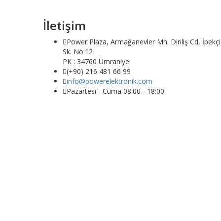
Banka veya kredi kartı veya başka bir güvenli ödeme
İletişim
Power Plaza, Armağanevler Mh. Diriliş Cd, İpekçi
Sk. No:12
PK : 34760 Ümraniye
(+90) 216 481 66 99
info@powerelektronik.com
Pazartesi - Cuma 08:00 - 18:00