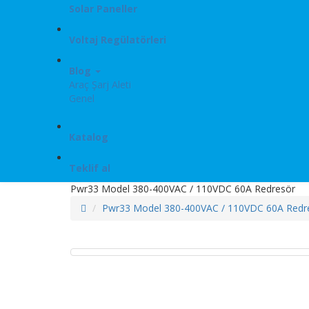
Solar Paneller
Voltaj Regülatörleri
Blog
Araç Şarj Aleti
Genel
Katalog
Teklif al
Pwr33 Model 380-400VAC / 110VDC 60A Redresör
Pwr33 Model 380-400VAC / 110VDC 60A Redr