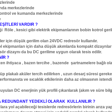
zlerinde
anda merkezlerinde
n kontrol ve kumanda merkezlerinde
e
 ÇEŞİTLERİ VARDIR ?
Röle , kesici gibi elektrik ekipmanlarının bobin kotrol gerilim
r için düşük gerilim olan 24VDC redresör kullanılır.
 ekipmanları için daha düşük akımlarda kompakt dizaynla
ör dizaynı da bu DC gerilime uygun olarak tesis edilir.
İR ?
azen ihtiyaca , bazen tercihe , bazende şartnamelere bağlı 
üp plakalı aküler tercih edilirken , uzun desarj süresi gere
erformansta ve sıcaklık etkilerinin daha az olmasının istendi
uyulan DC enerjinin yük profili çıkarılarak (akım ve süre bi
REDUNDANT YEDEKLİ OLARAK KULLANILIR ?
nuçlara yol açabileceği tesislerde redresörlerin birinin arız