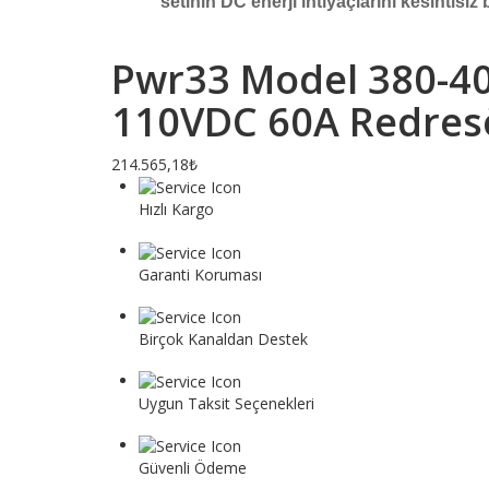
setinin DC enerji ihtiyaçlarını kesintisi
Pwr33 Model 380-4
110VDC 60A Redres
214.565,18₺
Hızlı Kargo
Tüm siparişler 1 iş gününde gönderilir.
Garanti Koruması
Tüm ürünler garanti hizmeti kapsamındadır.
Birçok Kanaldan Destek
E-posta veya telefon müşteri hizmetleri yoluyla bize u
Uygun Taksit Seçenekleri
Vade farksız taksit seçeneği ile dilediğiniz gibi alışver
Güvenli Ödeme