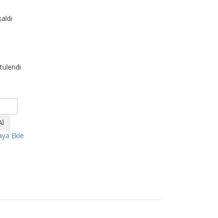
kaldı
tülendi
aya Ekle