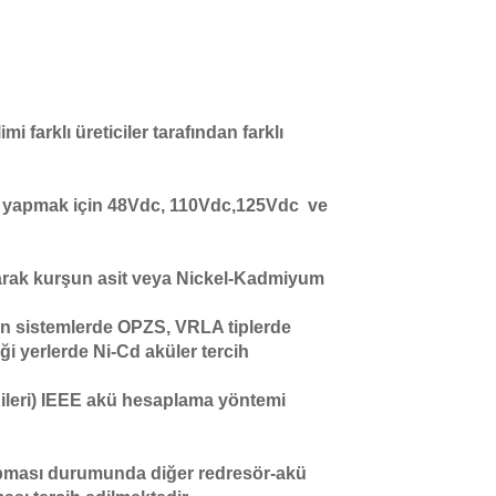
i farklı üreticiler tarafından farklı
r yapmak için 48Vdc, 110Vdc,125Vdc ve
olarak kurşun asit veya Nickel-Kadmiyum
ken sistemlerde OPZS, VRLA tiplerde
ği yerlerde Ni-Cd aküler tercih
lgileri) IEEE akü hesaplama yöntemi
a yapması durumunda diğer redresör-akü