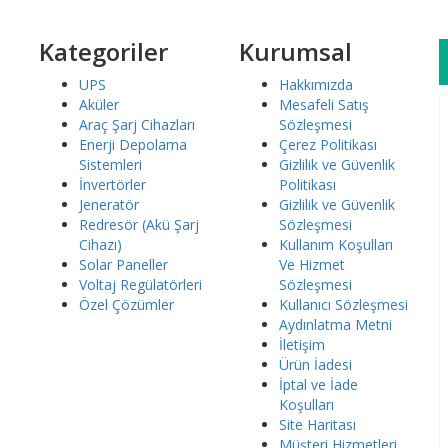
 platformu ile ödeme yapın.
Kategoriler
Kurumsal
UPS
Hakkımızda
Aküler
Mesafeli Satış
Araç Şarj Cihazları
Sözleşmesi
Enerji Depolama
Çerez Politikası
Sistemleri
Gizlilik ve Güvenlik
İnvertörler
Politikası
Jeneratör
Gizlilik ve Güvenlik
Redresör (Akü Şarj
Sözleşmesi
Cihazı)
Kullanım Koşulları
Solar Paneller
Ve Hizmet
Voltaj Regülatörleri
Sözleşmesi
Özel Çözümler
Kullanıcı Sözleşmesi
Aydınlatma Metni
İletişim
Ürün İadesi
İptal ve İade
Koşulları
Site Haritası
Müşteri Hizmetleri