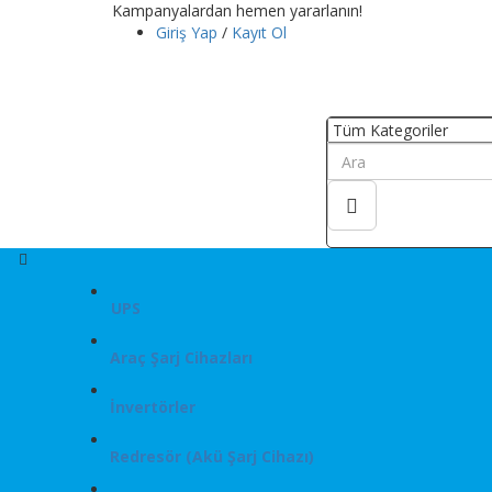
Kampanyalardan hemen yararlanın!
Giriş Yap
/
Kayıt Ol
UPS
Araç Şarj Cihazları
İnvertörler
Redresör (Akü Şarj Cihazı)