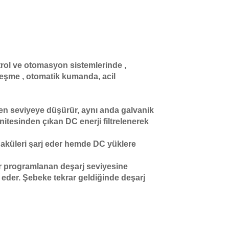
trol ve otomasyon sistemlerinde ,
leşme , otomatik kumanda, acil
nen seviyeye düşürür, aynı anda galvanik
nitesinden çıkan DC enerji filtrelenerek
 aküleri şarj eder hemde DC yüklere
er programlanan deşarj seviyesine
eder. Şebeke tekrar geldiğinde deşarj