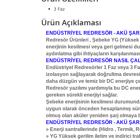
3 Faz
Ürün Açıklaması
ENDÜSTRİYEL REDRESÖR - AKÜ ŞARJ
Redresör Ürünleri , Şebeke YG (Yüksek Ge
enerjinin kesilmesi veya geri gelmesi d
aydınlatma gibi ihtiyaçların karşılanmas
ENDÜSTRİYEL REDRESÖR NASIL ÇALI
Endüstriyel Redresörler 1 Faz veya 3 Fa
izolasyon sağlayarak doğrultma devresind
daha düzgün ve temiz bir DC enerjiye çev
Redresör yazılımı yardımıyla bu DC ener
gereken sürekli enerjiyi sağlar.
Şebeke enerjisinin kesilmesi durumunda
uygun olarak önceden hesaplanmış süre 
olmuş olan aküler yeniden şarj olmaya b
ENDÜSTRİYEL REDRESÖR - AKÜ ŞAR
» Enerji santrallerinde (Hidro , Termik, 
» YG Yüksek gerilim iletim ve indirici tr