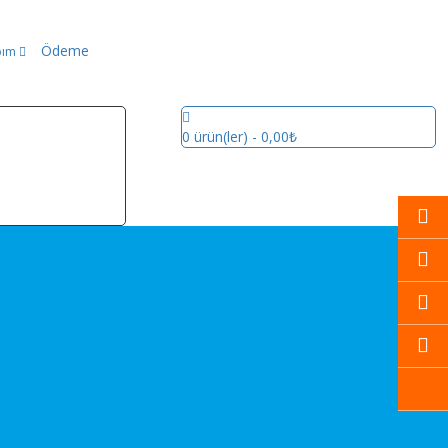
Ödeme
bım
0
ürün(ler)
- 0,00₺