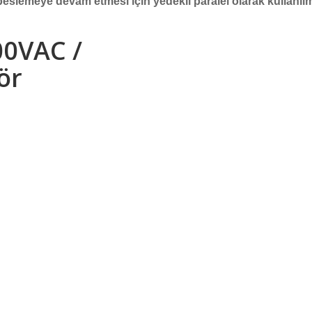
z beslemeye devam etmesi için yedekli paralel olarak kullanılm
00VAC /
ör
laşın.
iş yapın.