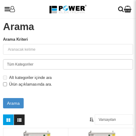
Arama
Arama Kriteri
UPS
Araç Şarj Cihazları
İnvertörler
Alt kategoriler içinde ara
Ürün açıklamasında ara.
Redresör (Akü Şarj Cihazı)
Solar Paneller
Voltaj Regülatörleri
Blog