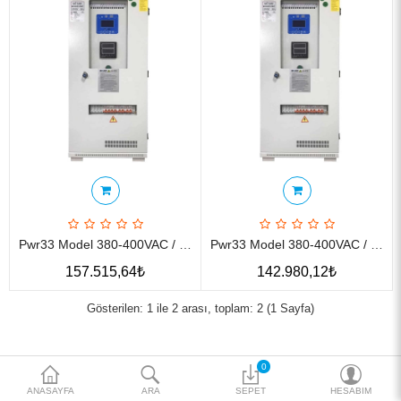
Katalog
Teklif al
₺
Para Birimi
Pwr33 Model 380-400VAC / 110VDC 30A Redresör
Pwr33 Model 380-400VAC / 48VDC 30A Redresör
157.515,64₺
142.980,12₺
Gösterilen: 1 ile 2 arası, toplam: 2 (1 Sayfa)
0
ANASAYFA
ARA
SEPET
HESABIM