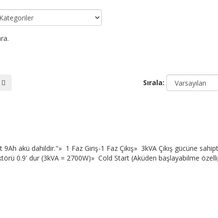
ra.
Sırala:
Ah akü dahildir."» 1 Faz Giriş-1 Faz Çıkış» 3kVA Çıkış gücüne sahip
örü 0.9' dur (3kVA = 2700W)» Cold Start (Aküden başlayabilme özelliğ