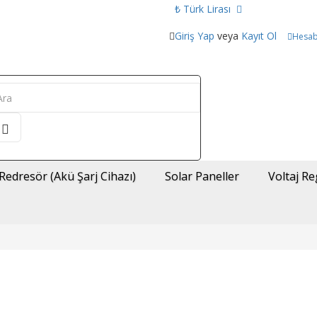
₺ Türk Lirası
Giriş Yap
veya
Kayıt Ol
Hesa
Redresör (Akü Şarj Cihazı)
Solar Paneller
Voltaj Re