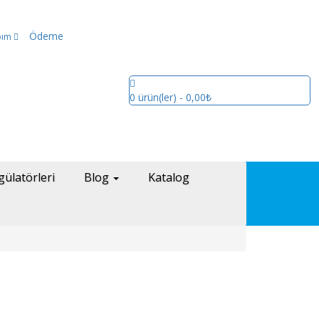
Ödeme
bım
0
ürün(ler)
- 0,00₺
gülatörleri
Blog
Katalog