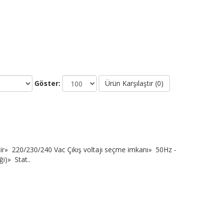
Göster:
Ürün Karşılaştır (0)
tir» 220/230/240 Vac Çıkış voltajı seçme imkanı» 50Hz -
i)» Stat..