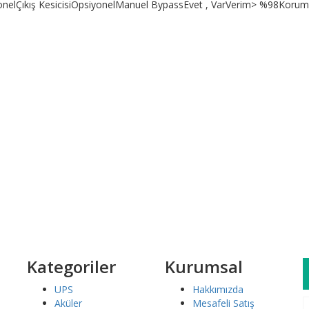
yonelÇıkış KesicisiOpsiyonelManuel BypassEvet , VarVerim> %98KorumaA
laşın.
iş yapın.
 platformu ile ödeme yapın.
Kategoriler
Kurumsal
UPS
Hakkımızda
Aküler
Mesafeli Satış