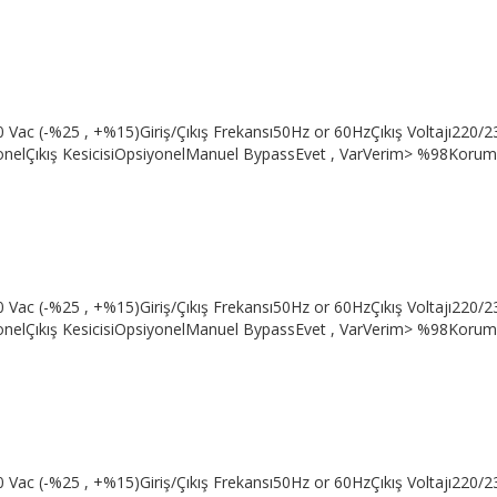
 Vac (-%25 , +%15)Giriş/Çıkış Frekansı50Hz or 60HzÇıkış Voltajı220/
yonelÇıkış KesicisiOpsiyonelManuel BypassEvet , VarVerim> %98KorumaA
 Vac (-%25 , +%15)Giriş/Çıkış Frekansı50Hz or 60HzÇıkış Voltajı220/
yonelÇıkış KesicisiOpsiyonelManuel BypassEvet , VarVerim> %98KorumaA
 Vac (-%25 , +%15)Giriş/Çıkış Frekansı50Hz or 60HzÇıkış Voltajı220/