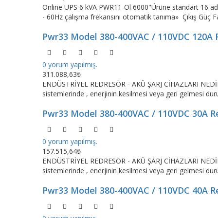
Online UPS 6 kVA PWR11-Ol 6000"Ürüne standart 16 adet 
- 60Hz çalışma frekansını otomatik tanıma» Çıkış Güç Fak
Pwr33 Model 380-400VAC / 110VDC 120A 
0 yorum yapılmış.
311.088,63₺
ENDÜSTRİYEL REDRESÖR - AKÜ ŞARJ CİHAZLARI NEDİR ?Red
sistemlerinde , enerjinin kesilmesi veya geri gelmesi dur
Pwr33 Model 380-400VAC / 110VDC 30A R
0 yorum yapılmış.
157.515,64₺
ENDÜSTRİYEL REDRESÖR - AKÜ ŞARJ CİHAZLARI NEDİR ?Red
sistemlerinde , enerjinin kesilmesi veya geri gelmesi dur
Pwr33 Model 380-400VAC / 110VDC 40A R