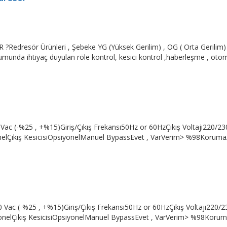
resör Ürünleri , Şebeke YG (Yüksek Gerilim) , OG ( Orta Gerilim) v
umunda ihtiyaç duyulan röle kontrol, kesici kontrol ,haberleşme , otoma
Vac (-%25 , +%15)Giriş/Çıkış Frekansı50Hz or 60HzÇıkış Voltajı220/23
nelÇıkış KesicisiOpsiyonelManuel BypassEvet , VarVerim> %98KorumaAşı
 Vac (-%25 , +%15)Giriş/Çıkış Frekansı50Hz or 60HzÇıkış Voltajı220/
yonelÇıkış KesicisiOpsiyonelManuel BypassEvet , VarVerim> %98KorumaA