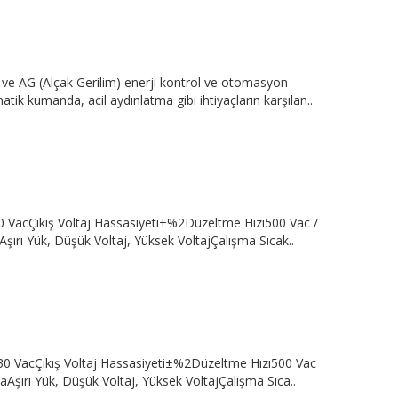
e AG (Alçak Gerilim) enerji kontrol ve otomasyon
tik kumanda, acil aydınlatma gibi ihtiyaçların karşılan..
0 VacÇıkış Voltaj Hassasiyeti±%2Düzeltme Hızı500 Vac /
rı Yük, Düşük Voltaj, Yüksek VoltajÇalışma Sıcak..
230 VacÇıkış Voltaj Hassasiyeti±%2Düzeltme Hızı500 Vac
şırı Yük, Düşük Voltaj, Yüksek VoltajÇalışma Sıca..