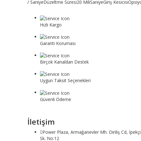
/ SaniyeDüzeltme Süresi20 MiliSaniyeGiriş KesicisiOpsi
Hızlı Kargo
Tüm siparişler 1 iş gününde gönderilir.
Garanti Koruması
Tüm ürünler garanti hizmeti kapsamındadır.
Birçok Kanaldan Destek
E-posta veya telefon müşteri hizmetleri yoluyla bize u
Uygun Taksit Seçenekleri
Vade farksız taksit seçeneği ile dilediğiniz gibi alışver
Güvenli Ödeme
Banka veya kredi kartı veya başka bir güvenli ödeme
İletişim
Power Plaza, Armağanevler Mh. Diriliş Cd, İpekçi
Sk. No:12