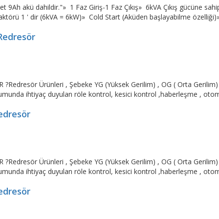
9Ah akü dahildir."» 1 Faz Giriş-1 Faz Çıkış» 6kVA Çıkış gücüne sahi
törü 1 ' dir (6kVA = 6kW)» Cold Start (Aküden başlayabilme özelliği)»
Redresör
resör Ürünleri , Şebeke YG (Yüksek Gerilim) , OG ( Orta Gerilim) v
umunda ihtiyaç duyulan röle kontrol, kesici kontrol ,haberleşme , otoma
edresör
resör Ürünleri , Şebeke YG (Yüksek Gerilim) , OG ( Orta Gerilim) v
umunda ihtiyaç duyulan röle kontrol, kesici kontrol ,haberleşme , otoma
edresör