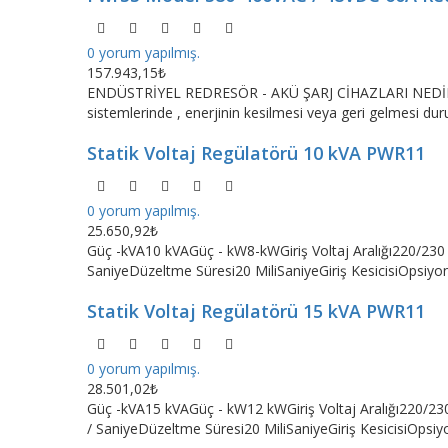
0 yorum yapılmış.
157.943,15₺
ENDÜSTRİYEL REDRESÖR - AKÜ ŞARJ CİHAZLARI NEDİR ?Red
sistemlerinde , enerjinin kesilmesi veya geri gelmesi dur
Statik Voltaj Regülatörü 10 kVA PWR11
0 yorum yapılmış.
25.650,92₺
Güç -kVA10 kVAGüç - kW8-kWGiriş Voltaj Aralığı220/230 
SaniyeDüzeltme Süresi20 MiliSaniyeGiriş KesicisiOpsiyo
Statik Voltaj Regülatörü 15 kVA PWR11
0 yorum yapılmış.
28.501,02₺
Güç -kVA15 kVAGüç - kW12 kWGiriş Voltaj Aralığı220/230
/ SaniyeDüzeltme Süresi20 MiliSaniyeGiriş KesicisiOpsi