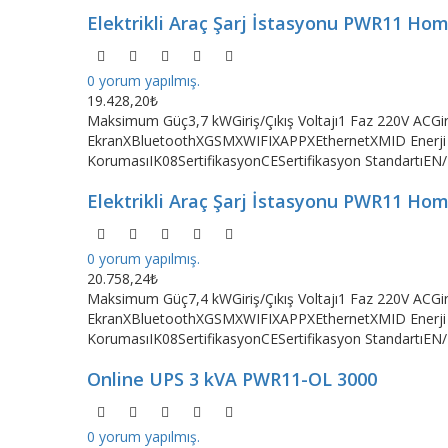
Elektrikli Araç Şarj İstasyonu PWR11 Ho
0 yorum yapılmış.
19.428,20₺
Maksimum Güç3,7 kWGiriş/Çıkış Voltajı1 Faz 220V ACG
EkranXBluetoothXGSMXWIFIXAPPXEthernetXMID Enerji
KorumasıIK08SertifikasyonCESertifikasyon StandartıEN/
Elektrikli Araç Şarj İstasyonu PWR11 Ho
0 yorum yapılmış.
20.758,24₺
Maksimum Güç7,4 kWGiriş/Çıkış Voltajı1 Faz 220V ACG
EkranXBluetoothXGSMXWIFIXAPPXEthernetXMID Enerji
KorumasıIK08SertifikasyonCESertifikasyon StandartıEN/
Online UPS 3 kVA PWR11-OL 3000
0 yorum yapılmış.