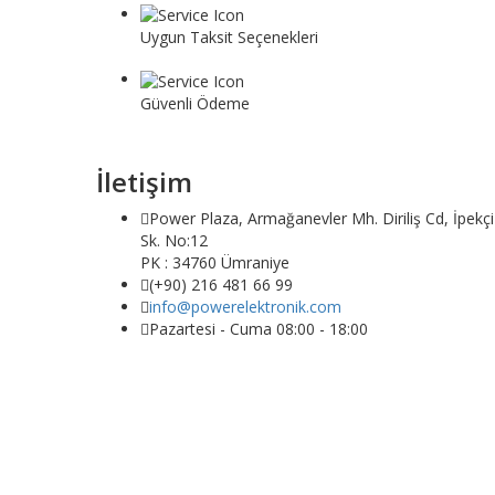
Uygun Taksit Seçenekleri
Vade farksız taksit seçeneği ile dilediğiniz gibi alışver
Güvenli Ödeme
Banka veya kredi kartı veya başka bir güvenli ödeme
İletişim
Power Plaza, Armağanevler Mh. Diriliş Cd, İpekçi
Sk. No:12
PK : 34760 Ümraniye
(+90) 216 481 66 99
info@powerelektronik.com
Pazartesi - Cuma 08:00 - 18:00