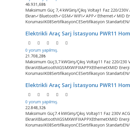
46.931,68₺
Maksimum Güç 7,4 kWGiriş/Çıkış Voltajı1 Faz 220/230
Ekran✓Bluetooth✓GSM✓WIFI✓APP✓Ethernet✓MID Enerj
KorumasıIK08SertifikasyonCESertifikasyon StandartıEN/.
Elektrikli Araç Sarj İstasyonu PWR11 Ho
0 yorum yapılmış.
21.708,28₺
Maksimum Güç3,7 kWGiriş/Çıkış Voltajı11 Faz 220/230
EkranXBluetoothXGSMXWIFIXAPPXEthernetXMID Enerji
KorumasıIK08SertifikasyonCESertifikasyon StandartıEN/I
Elektrikli Araç Sarj İstasyonu PWR11 Ho
0 yorum yapılmış.
22.848,32₺
Maksimum Güç7.4 kWGiriş/Çıkış Voltajı11 Faz 230V AC
EkranXBluetoothXGSMXWIFIXAPPXEthernetXMID Enerji
KorumasıIK08SertifikasyonCESertifikasyon StandartıEN/