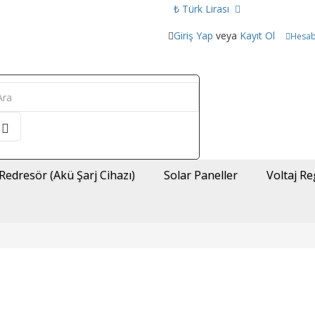
₺ Türk Lirası
Giriş Yap
veya
Kayıt Ol
Hesa
Redresör (Akü Şarj Cihazı)
Solar Paneller
Voltaj Re