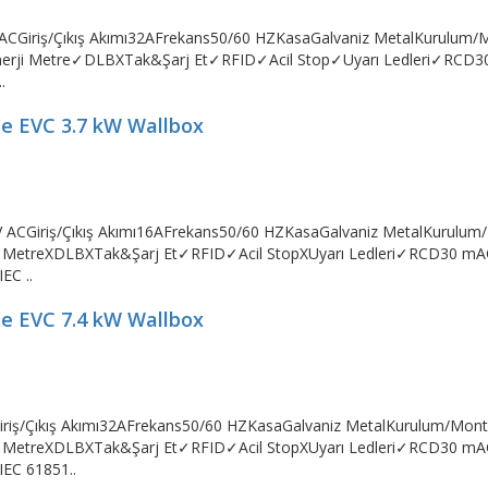
V ACGiriş/Çıkış Akımı32AFrekans50/60 HZKasaGalvaniz MetalKurulu
i Metre✓DLBXTak&Şarj Et✓RFID✓Acil Stop✓Uyarı Ledleri✓RCD30
.
me EVC 3.7 kW Wallbox
 V ACGiriş/Çıkış Akımı16AFrekans50/60 HZKasaGalvaniz MetalKurul
 MetreXDLBXTak&Şarj Et✓RFID✓Acil StopXUyarı Ledleri✓RCD30 mAG
EC ..
me EVC 7.4 kW Wallbox
Giriş/Çıkış Akımı32AFrekans50/60 HZKasaGalvaniz MetalKurulum/Mo
 MetreXDLBXTak&Şarj Et✓RFID✓Acil StopXUyarı Ledleri✓RCD30 mAG
IEC 61851..