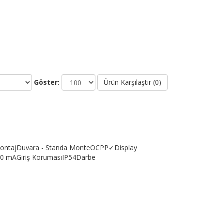
Göster:
Ürün Karşılaştır (0)
/MontajDuvara - Standa MonteOCPP✓Display
 mAGiriş KorumasıIP54Darbe