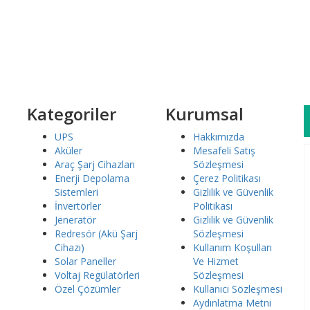
iş yapın.
 platformu ile ödeme yapın.
Kategoriler
Kurumsal
UPS
Hakkımızda
Aküler
Mesafeli Satış
Araç Şarj Cihazları
Sözleşmesi
Enerji Depolama
Çerez Politikası
Sistemleri
Gizlilik ve Güvenlik
İnvertörler
Politikası
Jeneratör
Gizlilik ve Güvenlik
Redresör (Akü Şarj
Sözleşmesi
Cihazı)
Kullanım Koşulları
Solar Paneller
Ve Hizmet
Voltaj Regülatörleri
Sözleşmesi
Özel Çözümler
Kullanıcı Sözleşmesi
Aydınlatma Metni