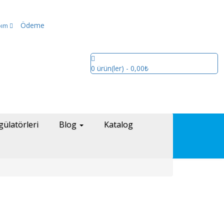
Ödeme
bım
0
ürün(ler)
- 0,00₺
gülatörleri
Blog
Katalog