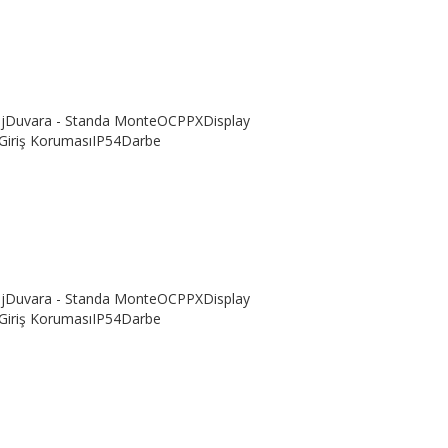
tajDuvara - Standa MonteOCPPXDisplay
iriş KorumasıIP54Darbe
tajDuvara - Standa MonteOCPPXDisplay
iriş KorumasıIP54Darbe