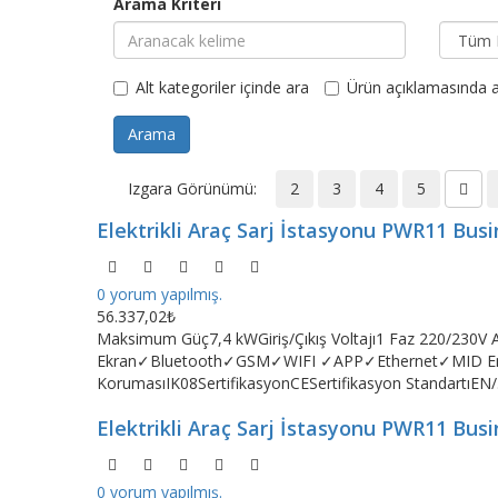
Arama Kriteri
Alt kategoriler içinde ara
Ürün açıklamasında a
Izgara Görünümü:
2
3
4
5
Elektrikli Araç Sarj İstasyonu PWR11 Bus
0 yorum yapılmış.
56.337,02₺
Maksimum Güç7,4 kWGiriş/Çıkış Voltajı1 Faz 220/230
Ekran✓Bluetooth✓GSM✓WIFI ✓APP✓Ethernet✓MID Ener
KorumasıIK08SertifikasyonCESertifikasyon StandartıEN/.
Elektrikli Araç Sarj İstasyonu PWR11 Bus
0 yorum yapılmış.