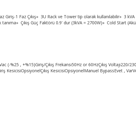
iriş-1 Faz Çıkış» 3U Rack ve Tower tip olarak kullanılabilir» 3 kVA Ç
 tanıma» Çıkış Güç Faktörü 0.9' dur (3kVA = 2700W)» Cold Start (Akü
ac (-%25 , +%15)Giriş/Çıkış Frekansı50Hz or 60HzÇıkış Voltajı220/230
ıGiriş KesicisiOpsiyonelÇıkış KesicisiOpsiyonelManuel BypassEvet , Va
laşın.