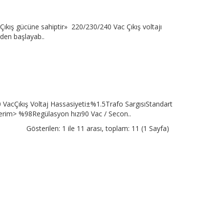
ıkış gücüne sahiptir» 220/230/240 Vac Çıkış voltajı
den başlayab..
 VacÇıkış Voltaj Hassasiyeti±%1.5Trafo SargısıStandart
rVerim> %98Regülasyon hızı90 Vac / Secon..
Gösterilen: 1 ile 11 arası, toplam: 11 (1 Sayfa)