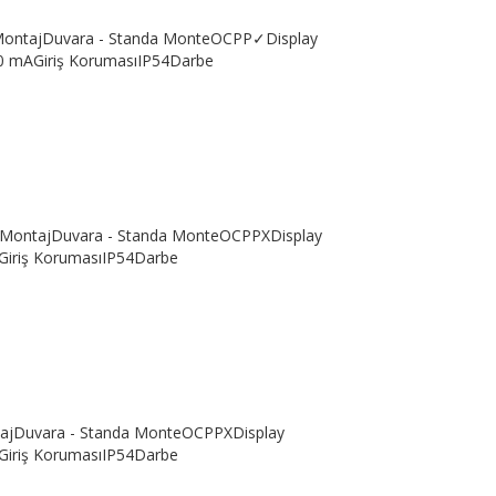
m/MontajDuvara - Standa MonteOCPP✓Display
 mAGiriş KorumasıIP54Darbe
um/MontajDuvara - Standa MonteOCPPXDisplay
iriş KorumasıIP54Darbe
ntajDuvara - Standa MonteOCPPXDisplay
iriş KorumasıIP54Darbe