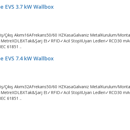
me EVS 3.7 kW Wallbox
iriş/Çıkış Akımı16AFrekans50/60 HZKasaGalvaniz MetalKurulum/Mon
 MetreXDLBXTak&Şarj Et✓RFID✓Acil StopXUyarı Ledleri✓RCD30 mAG
IEC 61851 ..
me EVS 7.4 kW Wallbox
iriş/Çıkış Akımı32AFrekans50/60 HZKasaGalvaniz MetalKurulum/Mon
 MetreXDLBXTak&Şarj Et✓RFID✓Acil StopXUyarı Ledleri✓RCD30 mAG
IEC 61851 ..