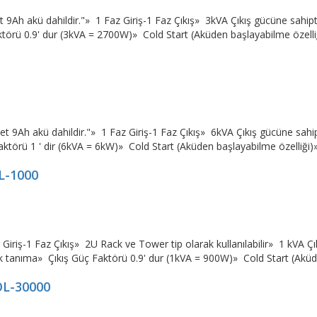
Ah akü dahildir."» 1 Faz Giriş-1 Faz Çıkış» 3kVA Çıkış gücüne sahip
örü 0.9' dur (3kVA = 2700W)» Cold Start (Aküden başlayabilme özelliğ
9Ah akü dahildir."» 1 Faz Giriş-1 Faz Çıkış» 6kVA Çıkış gücüne sahi
törü 1 ' dir (6kVA = 6kW)» Cold Start (Aküden başlayabilme özelliği)»
L-1000
iş-1 Faz Çıkış» 2U Rack ve Tower tip olarak kullanılabilir» 1 kVA Çık
 tanıma» Çıkış Güç Faktörü 0.9' dur (1kVA = 900W)» Cold Start (Aküd
OL-30000