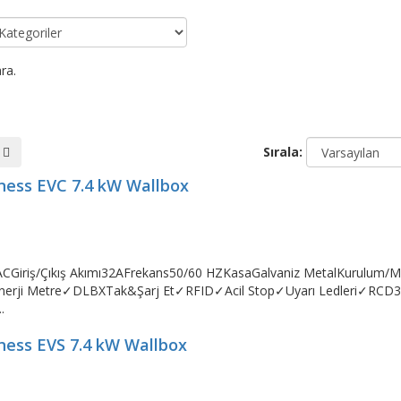
ra.
Sırala:
iness EVC 7.4 kW Wallbox
V ACGiriş/Çıkış Akımı32AFrekans50/60 HZKasaGalvaniz MetalKurulum
ji Metre✓DLBXTak&Şarj Et✓RFID✓Acil Stop✓Uyarı Ledleri✓RCD30
.
iness EVS 7.4 kW Wallbox