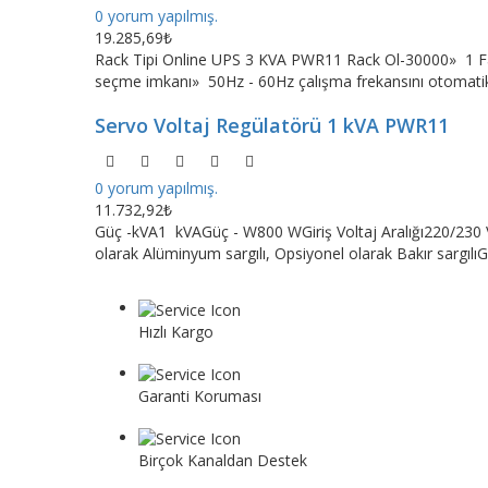
0 yorum yapılmış.
19.285,69₺
Rack Tipi Online UPS 3 KVA PWR11 Rack Ol-30000» 1 Faz G
seçme imkanı» 50Hz - 60Hz çalışma frekansını otomatik
Servo Voltaj Regülatörü 1 kVA PWR11
0 yorum yapılmış.
11.732,92₺
Güç -kVA1 kVAGüç - W800 WGiriş Voltaj Aralığı220/230 V
olarak Alüminyum sargılı, Opsiyonel olarak Bakır sargıl
Hızlı Kargo
Tüm siparişler 1 iş gününde gönderilir.
Garanti Koruması
Tüm ürünler garanti hizmeti kapsamındadır.
Birçok Kanaldan Destek
E-posta veya telefon müşteri hizmetleri yoluyla bize u