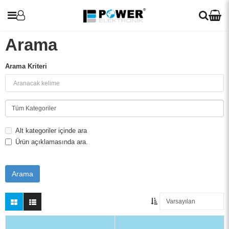
Arama
Arama Kriteri
UPS
Araç Şarj Cihazları
İnvertörler
Alt kategoriler içinde ara
Ürün açıklamasında ara.
Redresör (Akü Şarj Cihazı)
Solar Paneller
Voltaj Regülatörleri
Blog