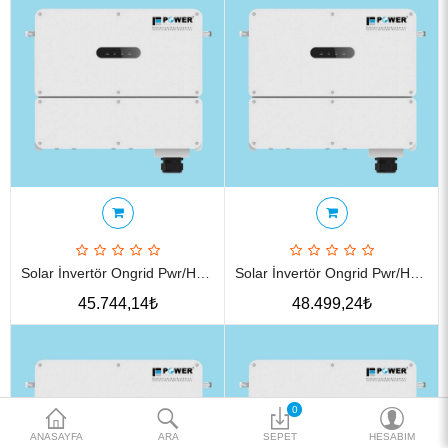
Katalog
Teklif al
₺
Para Birimi
Solar İnvertör Ongrid Pwr/Hs 10ktl 400v Mppt:2
Solar İnvertör Ongrid Pwr/Hs 12ktl 400v Mppt:2
45.744,14₺
48.499,24₺
0
ANASAYFA
ARA
SEPET
HESABIM