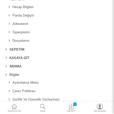
Katalog
Hesap Bilgileri
Teklif al
Parola Değiştir
Adreslerim
₺
Siparişlerim
Para Birimi
Dosyalarım
SEPETIM
KASAYA GIT
ARAMA
Bilgiler
Aydınlatma Metni
Çerez Politikası
Gizlilik Ve Güvenlik Sözleşmesi
0
Hakkımızda
ANASAYFA
ARA
SEPET
HESABIM