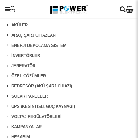
AKÜLER
ARAÇ ŞARJ CIHAZLARI
ENERJI DEPOLAMA SISTEMI
UPS
İNVERTÖRLER
Araç Şarj Cihazları
JENERATÖR
ÖZEL ÇÖZÜMLER
İnvertörler
REDRESÖR (AKÜ ŞARJ CIHAZI)
Redresör (Akü Şarj Cihazı)
SOLAR PANELLER
Solar Paneller
UPS (KESINTISIZ GÜÇ KAYNAĞI)
Voltaj Regülatörleri
VOLTAJ REGÜLATÖRLERI
KAMPANYALAR
Blog
HESABIM