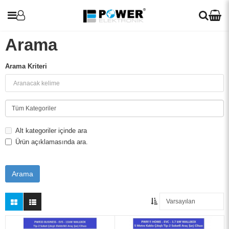
Arama
Arama Kriteri
UPS
Araç Şarj Cihazları
İnvertörler
Alt kategoriler içinde ara
Ürün açıklamasında ara.
Redresör (Akü Şarj Cihazı)
Solar Paneller
Voltaj Regülatörleri
Blog