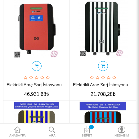
Katalog
Teklif al
₺
Para Birimi
Elektrikli Araç Sarj İstasyonu PWR11 Business EVS 7.4 KW Wallbox
Elektrikli Araç Sarj İstasyonu PWR11 Home EVC 3.7 KW Wallbox
46.931,68₺
21.708,28₺
0
ANASAYFA
ARA
SEPET
HESABIM