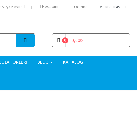
Hesabım
ap
Kayıt Ol
Ödeme
₺ Türk Lirası
veya
- 0,00₺
0
GÜLATÖRLERI
BLOG
KATALOG