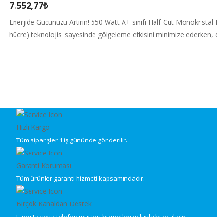
7.552,77₺
Enerjide Gücünüzü Artırın! 550 Watt A+ sınıfı Half-Cut Monokristal
hücre) teknolojisi sayesinde gölgeleme etkisini minimize ederken, dah
Hızlı Kargo
Tüm siparişler 1 iş gününde gönderilir.
Garanti Koruması
Tüm ürünler garanti hizmeti kapsamındadır.
Birçok Kanaldan Destek
E-posta veya telefon müşteri hizmetleri yoluyla bize ulaşın.