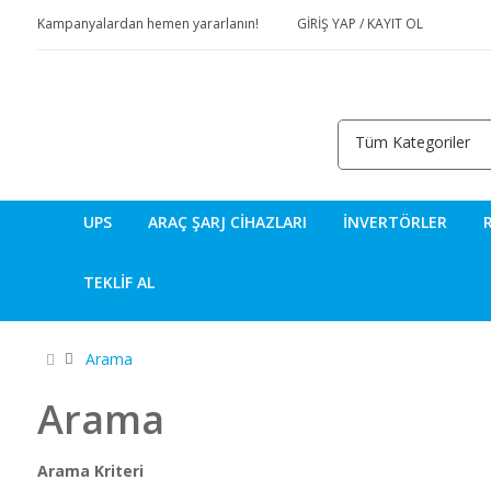
Kampanyalardan hemen yararlanın!
GIRIŞ YAP
/
KAYIT OL
UPS
ARAÇ ŞARJ CIHAZLARI
İNVERTÖRLER
TEKLIF AL
Arama
Arama
Arama Kriteri