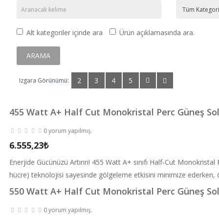
Alt kategoriler içinde ara
Ürün açıklamasında ara.
2
3
4
5
Izgara Görünümü:
455 Watt A+ Half Cut Monokristal Perc Güneş Sol
0 yorum yapılmış.
6.555,23₺
Enerjide Gücünüzü Artırın! 455 Watt A+ sınıfı Half-Cut Monokristal
hücre) teknolojisi sayesinde gölgeleme etkisini minimize ederken, dah
550 Watt A+ Half Cut Monokristal Perc Güneş Sol
0 yorum yapılmış.