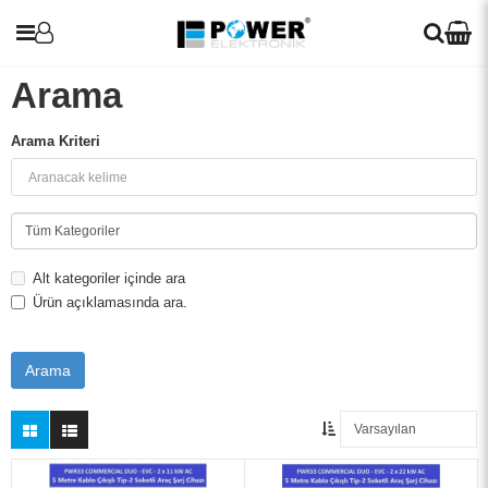
Arama
Arama Kriteri
UPS
Araç Şarj Cihazları
İnvertörler
Alt kategoriler içinde ara
Ürün açıklamasında ara.
Redresör (Akü Şarj Cihazı)
Solar Paneller
Voltaj Regülatörleri
Blog