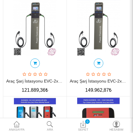
Katalog
Teklif al
₺
Para Birimi
Araç Şarj İstasyonu EVC-2x11 KW PWR33 Commercial Duo
Araç Şarj İstasyonu EVC-2x22 KW PWR33 Commercial Duo
121.889,36₺
149.962,87₺
0
ANASAYFA
ARA
SEPET
HESABIM