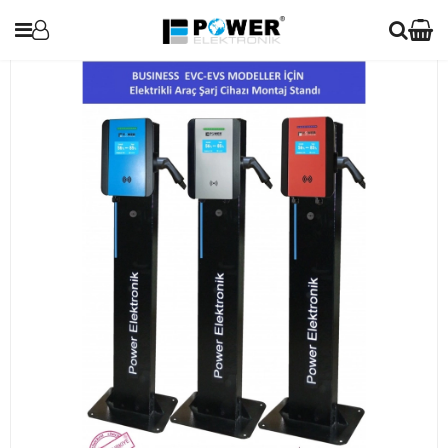
UPS
Araç Şarj Cihazları
İnvertörler
Redresör (Akü Şarj Cihazı)
Solar Paneller
Voltaj Regülatörleri
Blog