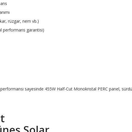
mans
anımı
(kar, rüzgar, nem vb.)
ıl performans garantisi)
k performansı sayesinde 455W Half-Cut Monokristal PERC panel, sürdür
t
üneş Solar