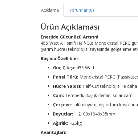
Açıklama
Yorumlar (0)
Ürün Açıklaması
Enerjide Gücünüzü Artırın!
455 Watt A+ sınıfı Half-Cut Monokristal PERC gün
(yarım hücre) teknolojisi sayesinde gölgeleme etki
Başlıca Özellikler:
Güç Çıkışı:
455 Watt
Panel Türü:
Monokristal PERC (Passivated
Hücre Yapısı:
Half-Cut teknolojisi ile dah
Cam:
Temperli, düşük demirli solar cam
Çerçeve:
alüminyum, dış ortam koşulların
Boyutlar:
~ 2100x1040x35mm
Ağırlık:
~25kg
Avantajları: