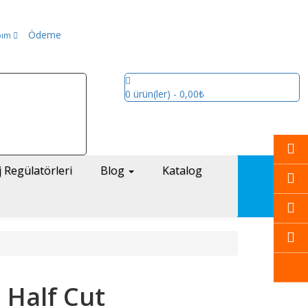
Ödeme
bım
0
ürün(ler)
- 0,00₺
j Regülatörleri
Blog
Katalog
 Half Cut