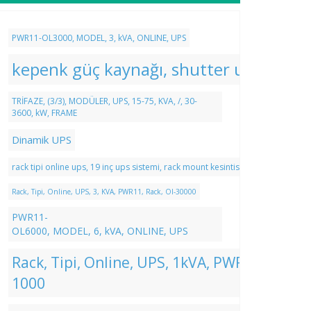
PWR11-OL3000, MODEL, 3, kVA, ONLINE, UPS
kepenk güç kaynağı, shutter ups, kepen
TRİFAZE, (3/3), MODÜLER, UPS, 15-75, KVA, /, 30-
3600, kW, FRAME
Dinamik UPS
rack tipi online ups, 19 inç ups sistemi, rack mount kesintisiz güç kaynağı, v
Rack, Tipi, Online, UPS, 3, KVA, PWR11, Rack, Ol-30000
PWR11-
OL6000, MODEL, 6, kVA, ONLINE, UPS
Rack, Tipi, Online, UPS, 1kVA, PWR11, Rack, 
1000