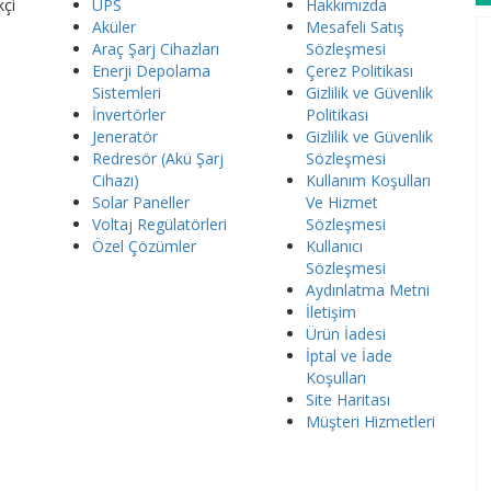
kçi
UPS
Hakkımızda
Aküler
Mesafeli Satış
Araç Şarj Cihazları
Sözleşmesi
Enerji Depolama
Çerez Politikası
Sistemleri
Gizlilik ve Güvenlik
İnvertörler
Politikası
Jeneratör
Gizlilik ve Güvenlik
Redresör (Akü Şarj
Sözleşmesi
Cihazı)
Kullanım Koşulları
Solar Paneller
Ve Hizmet
Voltaj Regülatörleri
Sözleşmesi
Özel Çözümler
Kullanıcı
Sözleşmesi
Aydınlatma Metni
İletişim
Ürün İadesi
İptal ve İade
Koşulları
Site Haritası
Müşteri Hizmetleri