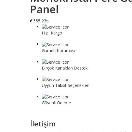
Panel
6.555,23₺
Hızlı Kargo
Tüm siparişler 1 iş gününde gönderilir.
Garanti Koruması
Tüm ürünler garanti hizmeti kapsamındadır.
Birçok Kanaldan Destek
E-posta veya telefon müşteri hizmetleri yoluyla biz
Uygun Taksit Seçenekleri
Vade farksız taksit seçeneği ile dilediğiniz gibi alış
Güvenli Ödeme
Banka veya kredi kartı veya başka bir güvenli öde
İletişim