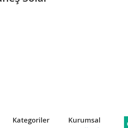
e ulaşın.
veriş yapın.
me platformu ile ödeme yapın.
Kategoriler
Kurumsal