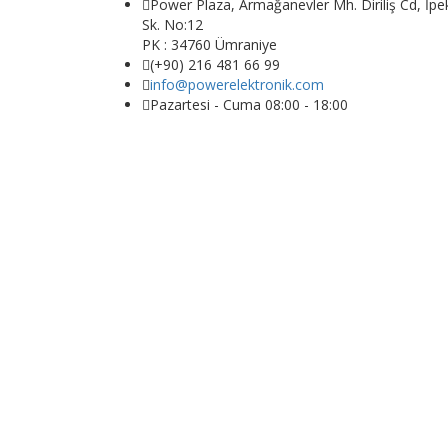
Power Plaza, Armağanevler Mh. Diriliş Cd, İpe
Sk. No:12
PK : 34760 Ümraniye
(+90) 216 481 66 99
info@powerelektronik.com
Pazartesi - Cuma 08:00 - 18:00