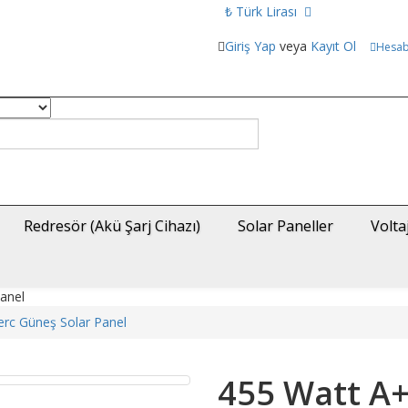
₺ Türk Lirası
Giriş Yap
veya
Kayıt Ol
Hesa
Redresör (Akü Şarj Cihazı)
Solar Paneller
Volta
anel
erc Güneş Solar Panel
455 Watt A+